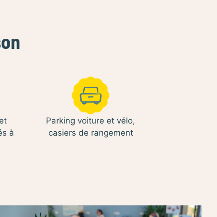
son
et
Parking voiture et vélo,
és à
casiers de rangement