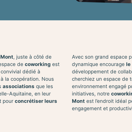
-Mont
, juste à côté de
Avec son grand espace pa
 espace de
coworking
est
dynamique encourage
le
convivial dédié à
développement de collab
 à la coopération. Nous
cherchiez un espace de tr
es
associations
que les
environnement engagé po
le-Aquitaine, en leur
initiatives, notre
coworkin
nt pour
concrétiser leurs
Mont
est l’endroit idéal po
engagement et productivi