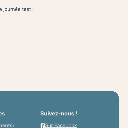
 journée test !
es
Suivez-nous !
ements)
Sur Facebook